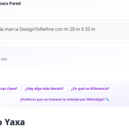
para Pared
la marca DesignToRefine con m 20 in X 35 in
 sea.
icas clave?
¿Hay algo más barato?
¿En qué se diferencia?
¿Prefieres que un humano te atienda por WhatsApp? 🐾
o Yaxa