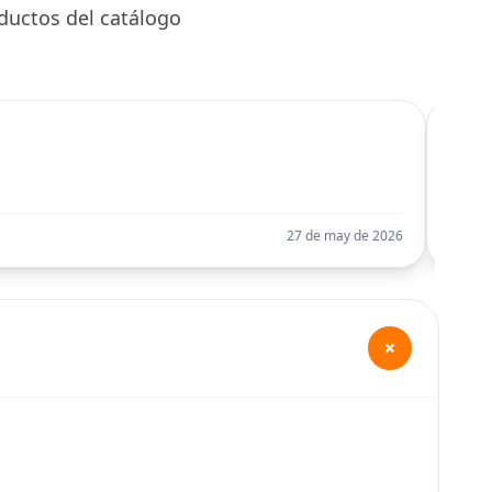
ductos del catálogo
C
Llego
27 de may de 2026
+