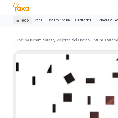
MINI CARRITO
0 productos
Todo
Ropa
Hogar y Cocina
Electrónica
Juguetes y Jue
Inicio
/
Herramientas y Mejoras del Hogar
/
Pintura
/
Tratami