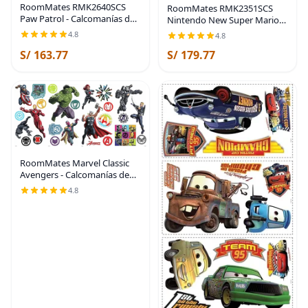
RoomMates RMK2640SCS
RoomMates RMK2351SCS
Paw Patrol - Calcomanías de
Nintendo New Super Mario
pared para despegar y pegar
Bros Adhesivos para pared
4.8
4.8
(10 x 18 pulgadas)
de escena de construcción,
S/ 163.77
S/ 179.77
multicolor
RoomMates Marvel Classic
Avengers - Calcomanías de
pared para despegar y pegar,
4.8
RMK4289SCS