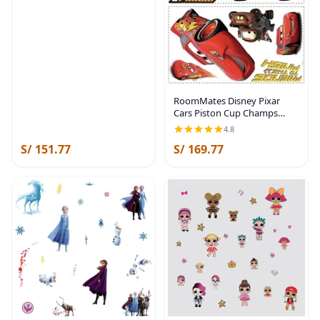
RoomMates Disney Pixar
Cars Piston Cup Champs
Adhesivos para pared, pelar y
4.8
pegar, RMK1518GM
S/ 151.77
S/ 169.77