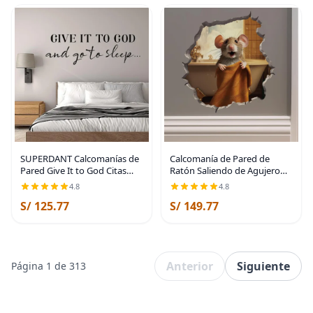
SUPERDANT Calcomanías de
Calcomanía de Pared de
Pared Give It to God Citas
Ratón Saliendo de Agujero
Pegatinas de Pared Arte en
para Baño - Pegatina de
4.8
4.8
Vinilo Calcomanías
Pared con Efecto 3D - Idea de
S/ 125.77
S/ 149.77
Decorativas Bricolaje Dichos
Regalo Divertida
Arte en Vinilo
Anterior
Siguiente
Página 1 de 313