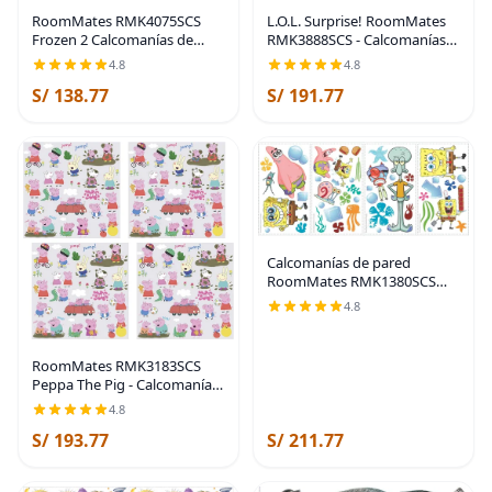
RoomMates RMK4075SCS
L.O.L. Surprise! RoomMates
Frozen 2 Calcomanías de
RMK3888SCS - Calcomanías
pared despegar y pegar
de pared para despegar y
4.8
4.8
pegar
S/ 138.77
S/ 191.77
Calcomanías de pared
RoomMates RMK1380SCS
Spongebob Squarepants
4.8
RoomMates RMK3183SCS
Peppa The Pig - Calcomanías
de pared (4 unidades), diseño
4.8
de Peppa The Pig
S/ 193.77
S/ 211.77