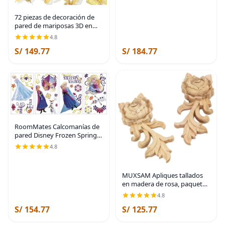
72 piezas de decoración de
pared de mariposas 3D en
oro, decoraciones de
4.8
mariposas doradas para el
S/ 149.77
S/ 184.77
Día del Padre, 4 estilos 3
tamaños, mariposas
RoomMates Calcomanías de
pared Disney Frozen Spring
Peel and Stick por
4.8
RoomMates, RMK2652SCS
MUXSAM Apliques tallados
en madera de rosa, paquete
de 2 mini calcomanías de
4.8
madera sin pintar para
S/ 154.77
S/ 125.77
armario, pared, tocador,
cama, espejo, chimenea,