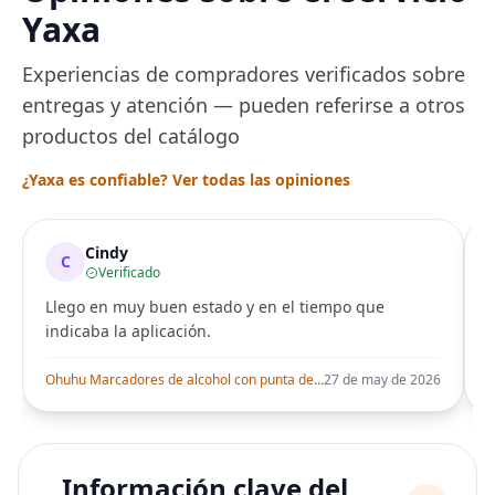
Yaxa
Experiencias de compradores verificados sobre
entregas y atención — pueden referirse a otros
productos del catálogo
¿Yaxa es confiable? Ver todas las opiniones
Cindy
C
Verificado
Llego en muy buen estado y en el tiempo que
indicaba la aplicación.
i
Ohuhu Marcadores de alcohol con punta de pincel – Juego de marcadores artísticos de doble punta con certificación AP para artistas adultos
27 de may de 2026
Información clave del