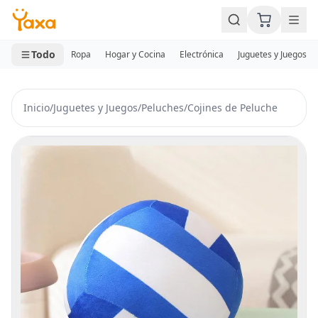
MINI CARRITO
0 productos
Todo
Ropa
Hogar y Cocina
Electrónica
Juguetes y Juegos
Inicio
/
Juguetes y Juegos
/
Peluches
/
Cojines de Peluche