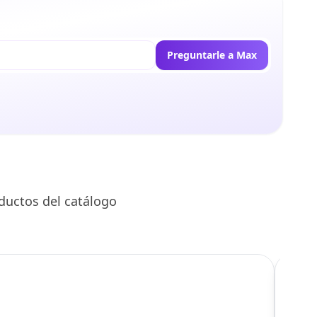
Preguntarle a Max
ductos del catálogo
C
Llego