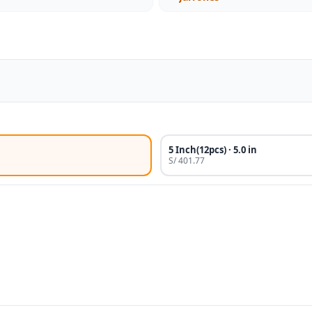
5 Inch(12pcs) · 5.0 in
S/ 401.77