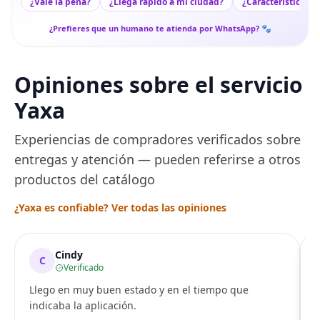
¿Vale la pena?
¿Llega rápido a mi ciudad?
¿Características c
¿Prefieres que un humano te atienda por WhatsApp? 🐾
Opiniones sobre el servicio
Yaxa
Experiencias de compradores verificados sobre
entregas y atención — pueden referirse a otros
productos del catálogo
¿Yaxa es confiable? Ver todas las opiniones
Cindy
C
Verificado
Llego en muy buen estado y en el tiempo que
indicaba la aplicación.
i