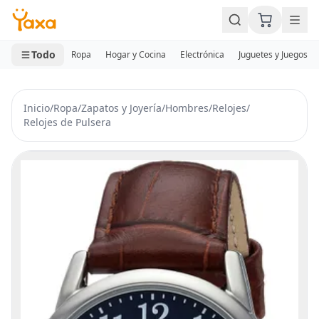
MINI CARRITO
0 productos
Todo
Ropa
Hogar y Cocina
Electrónica
Juguetes y Juegos
Inicio
/
Ropa
/
Zapatos y Joyería
/
Hombres
/
Relojes
/
Relojes de Pulsera