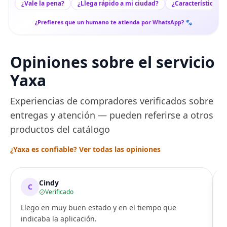
¿Vale la pena?
¿Llega rápido a mi ciudad?
¿Características c
¿Prefieres que un humano te atienda por WhatsApp? 🐾
Opiniones sobre el servicio
Yaxa
Experiencias de compradores verificados sobre
entregas y atención — pueden referirse a otros
productos del catálogo
¿Yaxa es confiable? Ver todas las opiniones
Cindy
C
Verificado
Llego en muy buen estado y en el tiempo que
indicaba la aplicación.
i