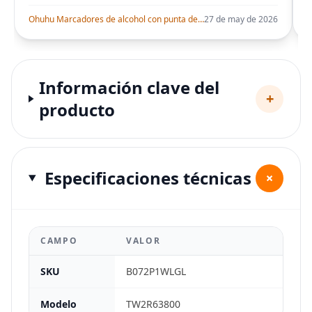
Ohuhu Marcadores de alcohol con punta de pincel – Juego de marcadores artísticos de doble punta con certificación AP para artistas adultos
27 de may de 2026
Información clave del
+
producto
Especificaciones técnicas
+
CAMPO
VALOR
SKU
B072P1WLGL
Modelo
TW2R63800