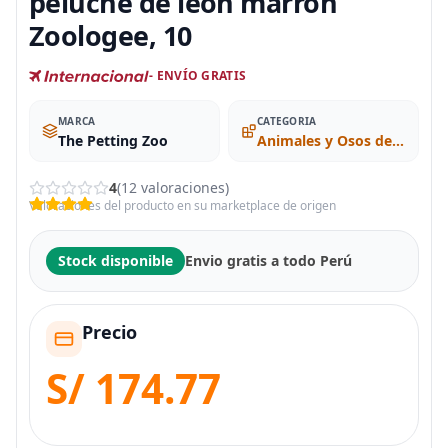
peluche de león marrón
Zoologee, 10
- ENVÍO GRATIS
MARCA
CATEGORIA
The Petting Zoo
Animales y Osos de Peluche
4
(12 valoraciones)
Valoraciones del producto en su marketplace de origen
Stock disponible
Envio gratis a todo Perú
Precio
S/ 174.77