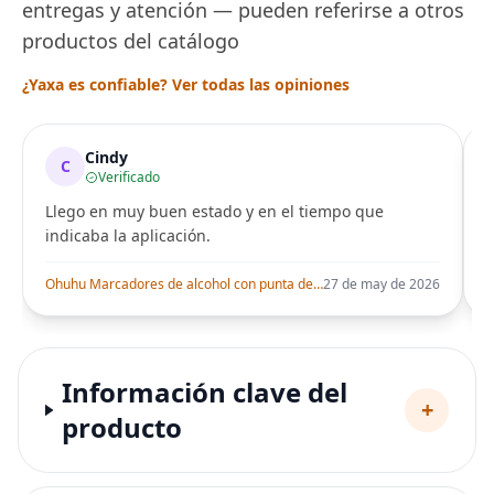
entregas y atención — pueden referirse a otros
productos del catálogo
¿Yaxa es confiable? Ver todas las opiniones
Cindy
C
Verificado
Llego en muy buen estado y en el tiempo que
indicaba la aplicación.
i
Ohuhu Marcadores de alcohol con punta de pincel – Juego de marcadores artísticos de doble punta con certificación AP para artistas adultos
27 de may de 2026
Información clave del
+
producto