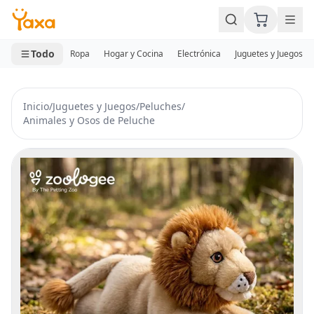
MINI CARRITO
0 productos
Todo
Ropa
Hogar y Cocina
Electrónica
Juguetes y Juegos
Inicio
/
Juguetes y Juegos
/
Peluches
/
Animales y Osos de Peluche