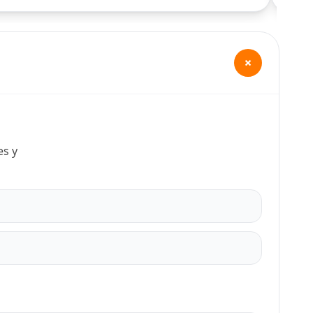
+
es y