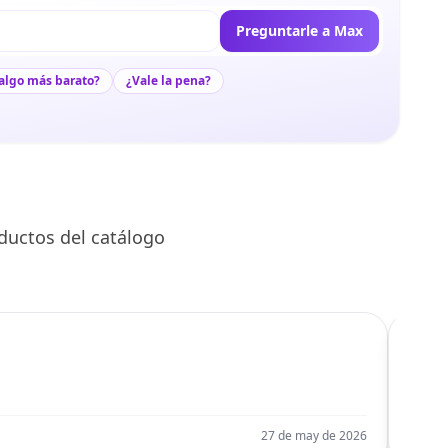
Preguntarle a Max
algo más barato?
¿Vale la pena?
ductos del catálogo
C
Llego
27 de may de 2026