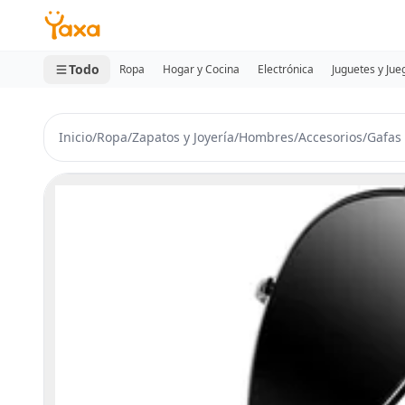
MINI CARRITO
0 productos
Todo
Ropa
Hogar y Cocina
Electrónica
Juguetes y Jue
Inicio
/
Ropa
/
Zapatos y Joyería
/
Hombres
/
Accesorios
/
Gafas 