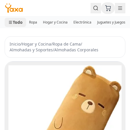
MINI CARRITO
0 productos
Todo
Ropa
Hogar y Cocina
Electrónica
Juguetes y Juegos
Inicio
/
Hogar y Cocina
/
Ropa de Cama
/
Almohadas y Soportes
/
Almohadas Corporales