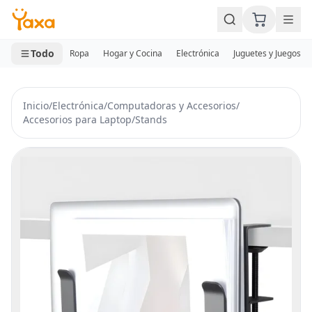
MINI CARRITO
0 productos
Todo
Ropa
Hogar y Cocina
Electrónica
Juguetes y Juegos
Inicio
/
Electrónica
/
Computadoras y Accesorios
/
Accesorios para Laptop
/
Stands