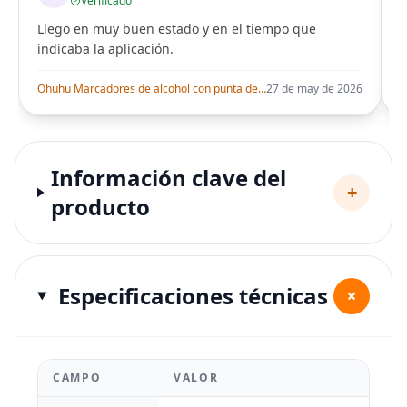
Verificado
Llego en muy buen estado y en el tiempo que
indicaba la aplicación.
i
Ohuhu Marcadores de alcohol con punta de pincel – Juego de marcadores artísticos de doble punta con certificación AP para artistas adultos
27 de may de 2026
Información clave del
+
producto
Especificaciones técnicas
+
CAMPO
VALOR