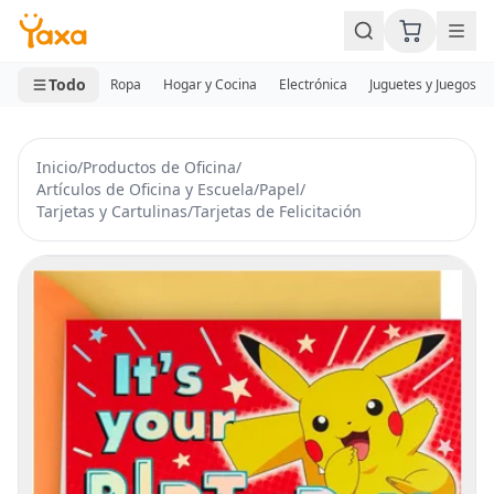
MINI CARRITO
0 productos
Todo
Ropa
Hogar y Cocina
Electrónica
Juguetes y Juegos
Inicio
/
Productos de Oficina
/
Artículos de Oficina y Escuela
/
Papel
/
Tarjetas y Cartulinas
/
Tarjetas de Felicitación