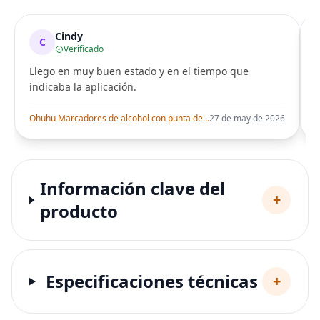
Cindy
C
Verificado
Llego en muy buen estado y en el tiempo que
indicaba la aplicación.
i
Ohuhu Marcadores de alcohol con punta de pincel – Juego de marcadores artísticos de doble punta con certificación AP para artistas adultos
27 de may de 2026
Información clave del
+
producto
Especificaciones técnicas
+