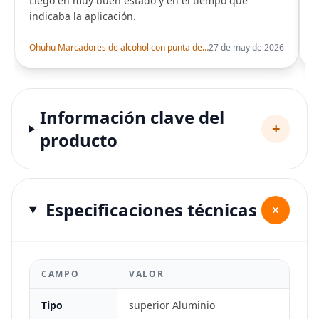
Llego en muy buen estado y en el tiempo que
indicaba la aplicación.
i
Ohuhu Marcadores de alcohol con punta de pincel – Juego de marcadores artísticos de doble punta con certificación AP para artistas adultos
27 de may de 2026
Información clave del
+
producto
Especificaciones técnicas
+
CAMPO
VALOR
Tipo
superior Aluminio