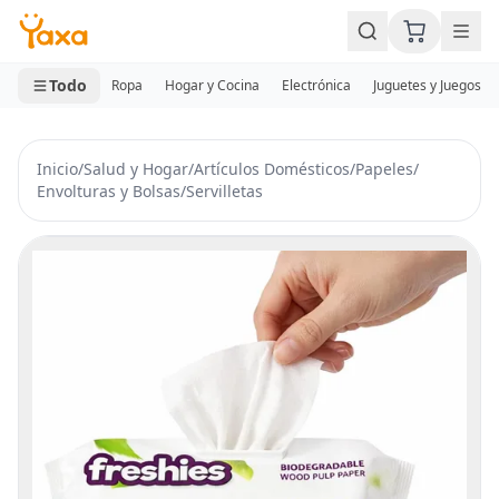
MINI CARRITO
0 productos
Todo
Ropa
Hogar y Cocina
Electrónica
Juguetes y Juegos
Inicio
/
Salud y Hogar
/
Artículos Domésticos
/
Papeles
/
Envolturas y Bolsas
/
Servilletas