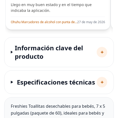
Llego en muy buen estado y en el tiempo que
indicaba la aplicación.
i
Ohuhu Marcadores de alcohol con punta de pincel – Juego de marcadores artísticos de doble punta con certificación AP para artistas adultos
27 de may de 2026
Información clave del
+
producto
Especificaciones técnicas
+
Freshies Toallitas desechables para bebés, 7 x 5
pulgadas (paquete de 60), ideales para bebés y