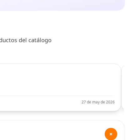
ductos del catálogo
C
Llego
27 de may de 2026
+