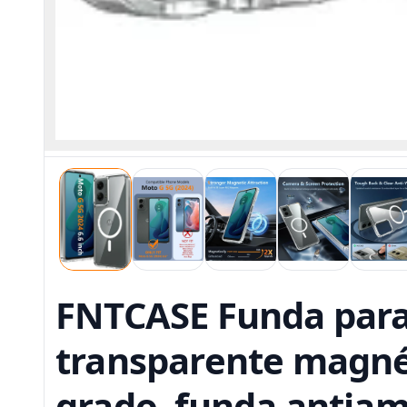
FNTCASE Funda para
transparente magnét
grado, funda antiam