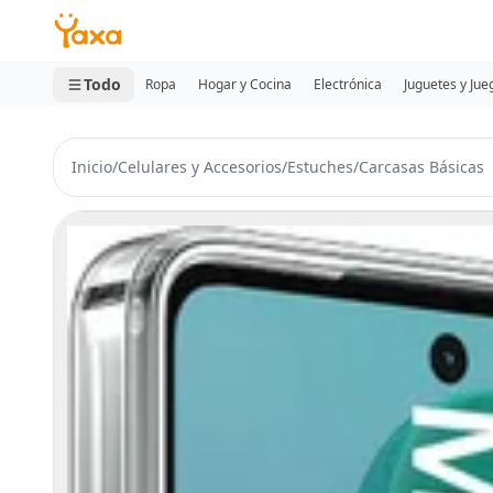
MINI CARRITO
0 productos
Todo
Ropa
Hogar y Cocina
Electrónica
Juguetes y Jue
Inicio
/
Celulares y Accesorios
/
Estuches
/
Carcasas Básicas