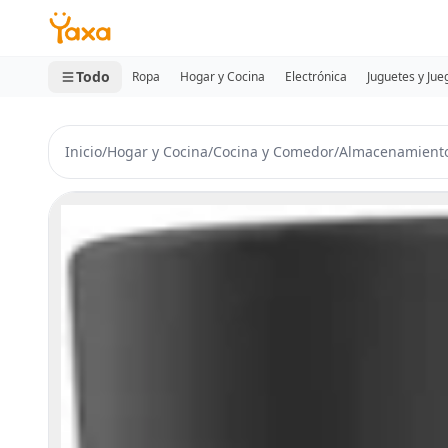
MINI CARRITO
0 productos
Todo
Ropa
Hogar y Cocina
Electrónica
Juguetes y Jue
Inicio
/
Hogar y Cocina
/
Cocina y Comedor
/
Almacenamiento