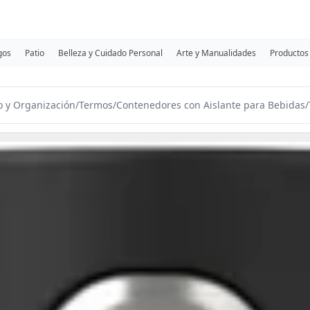
gos
Patio
Belleza y Cuidado Personal
Arte y Manualidades
Productos 
 y Organización
/
Termos
/
Contenedores con Aislante para Bebidas
/