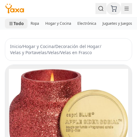
MINI CARRITO
0 productos
Todo
Ropa
Hogar y Cocina
Electrónica
Juguetes y Juegos
Inicio
/
Hogar y Cocina
/
Decoración del Hogar
/
Velas y Portavelas
/
Velas
/
Velas en Frasco