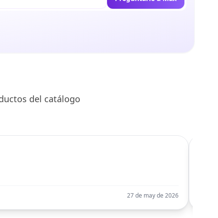
ductos del catálogo
C
Llego
27 de may de 2026