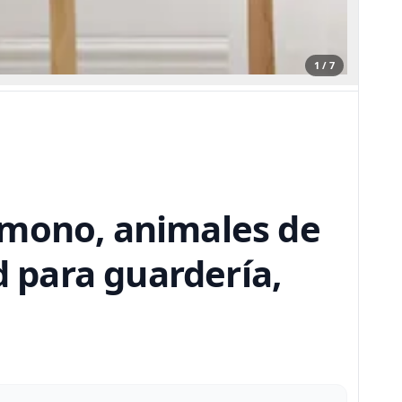
1 / 7
 mono, animales de
d para guardería,