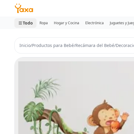
MINI CARRITO
0 productos
Todo
Ropa
Hogar y Cocina
Electrónica
Juguetes y Jue
Inicio
/
Productos para Bebé
/
Recámara del Bebé
/
Decoraci