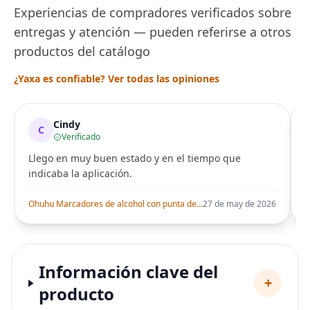
Experiencias de compradores verificados sobre
entregas y atención — pueden referirse a otros
productos del catálogo
¿Yaxa es confiable? Ver todas las opiniones
Cindy
C
Verificado
Llego en muy buen estado y en el tiempo que
indicaba la aplicación.
i
Ohuhu Marcadores de alcohol con punta de pincel – Juego de marcadores artísticos de doble punta con certificación AP para artistas adultos
27 de may de 2026
Información clave del
+
producto