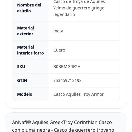
Casco de Troya de Aquiles
Nombre del
Yelmo de guerrero griego
esútilo
legendario
Material
metal
exterior
Material
Cuero
interior forro
SKU
B0BBMGRF2H
GTIN
753459713198
Modelo
Casco Aquiles Troy Armor
AnNafi® Aquiles GreekTroy Corinthian Casco
con pluma negra - Casco de guerrero troyano