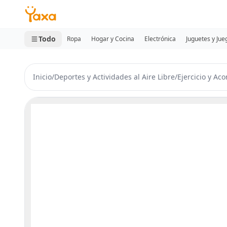
MINI CARRITO
0 productos
Todo
Ropa
Hogar y Cocina
Electrónica
Juguetes y Jue
Inicio
/
Deportes y Actividades al Aire Libre
/
Ejercicio y Ac