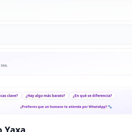
 sea.
icas clave?
¿Hay algo más barato?
¿En qué se diferencia?
¿Prefieres que un humano te atienda por WhatsApp? 🐾
o Yaxa