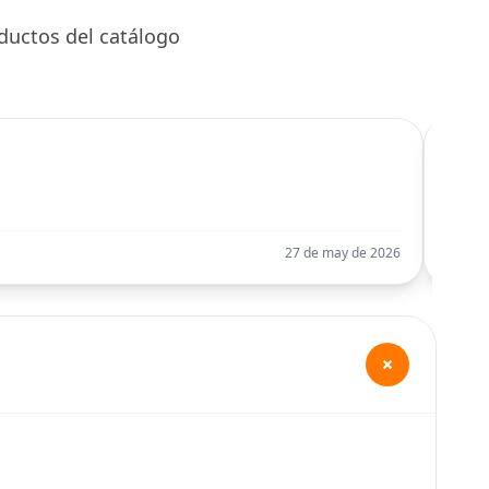
ductos del catálogo
C
Llego
27 de may de 2026
+