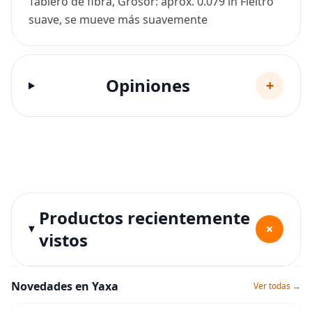
Tablero de fibra, Grosor: aprox. 0.079 in Fieltro
suave, se mueve más suavemente
Opiniones
+
Productos recientemente
+
vistos
Novedades en Yaxa
Ver todas →