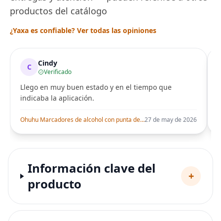
productos del catálogo
¿Yaxa es confiable? Ver todas las opiniones
Cindy
C
Verificado
Llego en muy buen estado y en el tiempo que
indicaba la aplicación.
i
Ohuhu Marcadores de alcohol con punta de pincel – Juego de marcadores artísticos de doble punta con certificación AP para artistas adultos
27 de may de 2026
Información clave del
+
producto