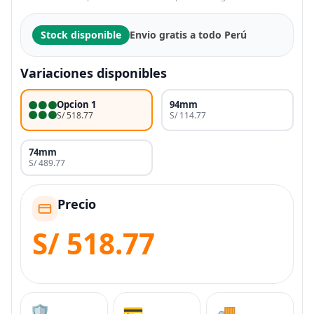
Stock disponible
Envio gratis a todo Perú
Variaciones disponibles
Opcion 1
94mm
S/ 518.77
S/ 114.77
74mm
S/ 489.77
Precio
S/ 518.77
🛡️
💳
🚚