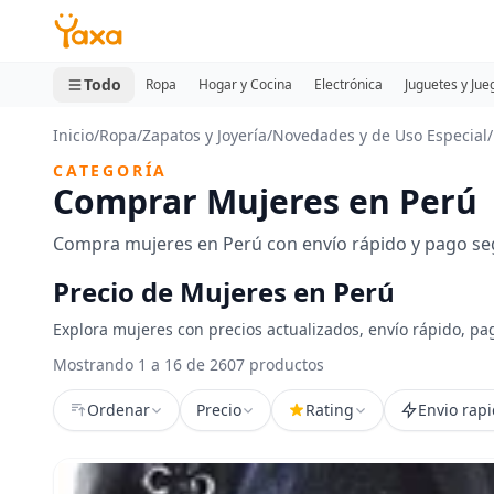
MINI CARRITO
0 productos
Todo
Ropa
Hogar y Cocina
Electrónica
Juguetes y Jue
Inicio
/
Ropa
/
Zapatos y Joyería
/
Novedades y de Uso Especial
/
CATEGORÍA
Comprar Mujeres en Perú
Compra mujeres en Perú con envío rápido y pago seg
Precio de Mujeres en Perú
Explora mujeres con precios actualizados, envío rápido, pa
Mostrando 1 a 16 de 2607 productos
Ordenar
Precio
Rating
Envio rap