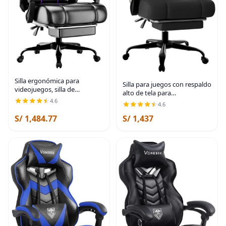
Silla ergonómica para
Silla para juegos con respaldo
videojuegos, silla de
alto de tela para
videojuegos con cojín de
computadora con cojín de
4.6
4.6
resorte de bolsillo y
resorte con bolsillos y
reposapiés, silla de
S/ 1,484.77
S/ 1,437
reposapiés, silla de juego de
computadora de altura
altura ajustable con
ajustable con