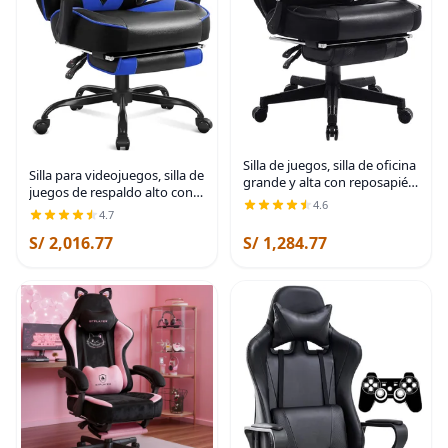
Silla de juegos, silla de oficina
Silla para videojuegos, silla de
grande y alta con reposapiés
juegos de respaldo alto con
y masaje, sillas de juegos
4.6
reposapiés y masaje, sillas de
para adultos con soporte
4.7
juegos para adultos con cojín
lumbar, silla ergonómica de
S/ 2,016.77
S/ 1,284.77
de resorte de bolsillo,
Negro