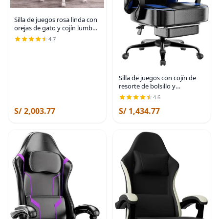
Silla de juegos rosa linda con
orejas de gato y cojín lumbar
de pata de gato, silla
4.7
ergonómica para
computadora para niña con
reposapiés y
Silla de juegos con cojín de
resorte de bolsillo y
reposapiés, silla ergonómica
4.6
de computadora para
S/ 2,003.77
S/ 1,434.77
adultos, silla de juegos de piel
sintética