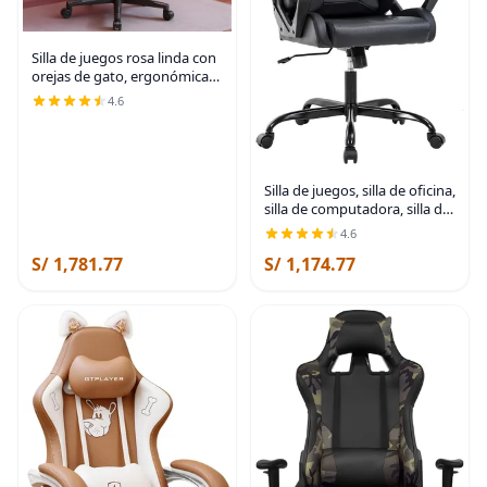
Silla de juegos rosa linda con
orejas de gato, ergonómica
con bordado de gato,
4.6
soporte lumbar de espuma
viscoelástica ajustable y
reposacabezas,
Silla de juegos, silla de oficina,
silla de computadora, silla de
carreras ergonómica para
4.6
videojuegos para niños,
S/ 1,781.77
S/ 1,174.77
adolescentes y adultos, silla