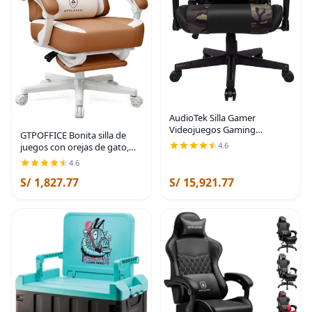
AudioTek Silla Gamer
Videojuegos Gaming
GTPOFFICE Bonita silla de
Reclinable Cómoda Consolas
4.6
juegos con orejas de gato,
Pc Juegos Camuflaje
silla ergonómica de
4.6
Excelente Calidad Premium
computadora con
Computadora Ergonómica
S/ 1,827.77
S/ 15,921.77
reposapiés, soporte lumbar
de pata de gato, cómoda silla
de