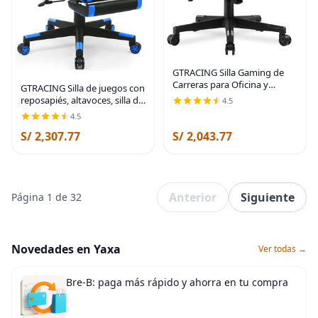
GTRACING Silla Gaming de
Carreras para Oficina y
GTRACING Silla de juegos con
Computadora Ergonómica
reposapiés, altavoces, silla de
4.5
Silla de Videojuegos con
videojuegos, Bluetooth,
4.5
Respaldo y Altura del Asiento
música, resistente,
Ajustables Reclinable
S/ 2,307.77
S/ 2,043.77
ergonómica, silla de
escritorio de oficina
Anterior
Siguiente
Página 1 de 32
Novedades en Yaxa
Ver todas →
Bre-B: paga más rápido y ahorra en tu compra