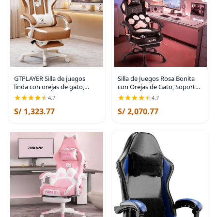
GTPLAYER Silla de juegos
Silla de Juegos Rosa Bonita
linda con orejas de gato,
con Orejas de Gato, Soporte
ergonómica con bordado de
Lumbar con Forma de Pata y
4.7
4.7
perro, soporte lumbar de
Cojín, Silla Ergonómica para
S/ 1,323.77
S/ 2,070.77
espuma viscoelástica
Computadora con
ajustable y
Reposapiés, Silla