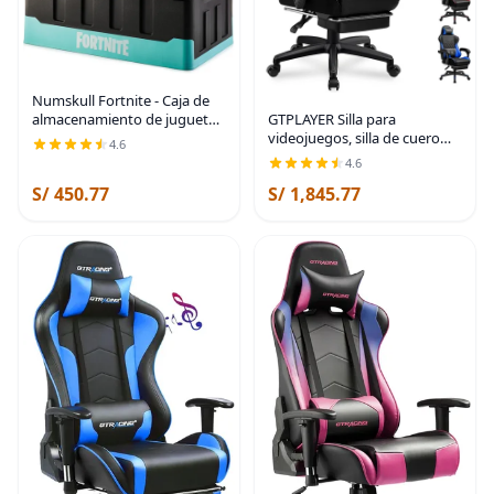
Numskull Fortnite - Caja de
GTPLAYER Silla para
almacenamiento de juguetes
videojuegos, silla de cuero
2 en 1 y silla plegable,
4.6
con respaldo alto y
organizador de accesorios
4.6
reposapiés, silla de oficina
para juegos con tapa y asas
S/ 450.77
S/ 1,845.77
ergonómica de altura
para
ajustable con funda extraíble