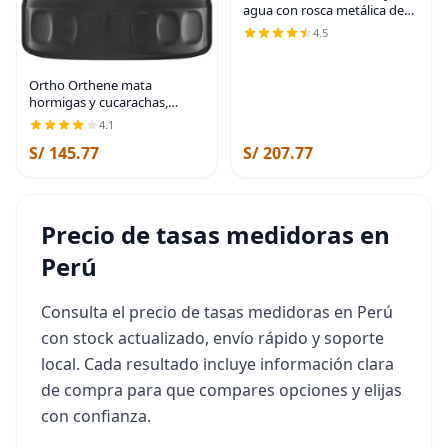
agua con rosca metálica de
entrada de latón, mide el
4.5
consumo en galones/litros y
la tasa de flujo para riego de
manguera
Ortho Orthene mata
hormigas y cucarachas,
proporciona un control
4.1
duradero de insectos, para
S/ 145.77
S/ 207.77
uso en interiores y exteriores,
1 lb. | Proporciona
Precio de tasas medidoras en
Perú
Consulta el precio de tasas medidoras en Perú
con stock actualizado, envío rápido y soporte
local. Cada resultado incluye información clara
de compra para que compares opciones y elijas
con confianza.