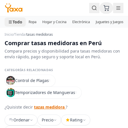
MINI CARRITO
0 productos
Todo
Ropa
Hogar y Cocina
Electrónica
Juguetes y Juegos
Inicio
/
Tienda
/
tasas medidoras
Comprar tasas medidoras en Perú
Compara precios y disponibilidad para tasas medidoras con
envío rápido, pago seguro y soporte local en Perú.
CATEGORÍAS RELACIONADAS
Control de Plagas
1
Temporizadores de Mangueras
1
¿Quisiste decir
tazas medidora
?
Ordenar
Precio
Rating